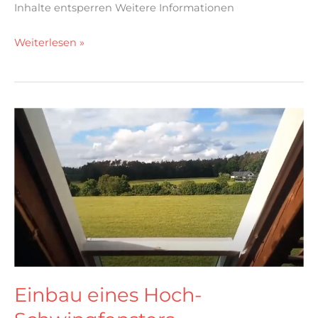
Inhalte entsperren Weitere Informationen
Weiterlesen »
Einbau
eines
Hoch-
Schwingfensters
Einbau eines Hoch-