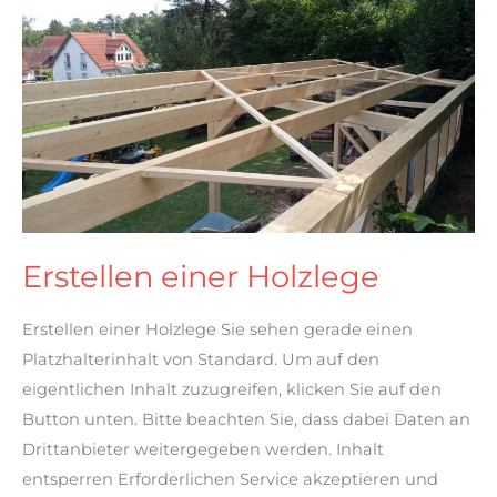
einer
Holzlege
Erstellen einer Holzlege
Erstellen einer Holzlege Sie sehen gerade einen
Platzhalterinhalt von Standard. Um auf den
eigentlichen Inhalt zuzugreifen, klicken Sie auf den
Button unten. Bitte beachten Sie, dass dabei Daten an
Drittanbieter weitergegeben werden. Inhalt
entsperren Erforderlichen Service akzeptieren und