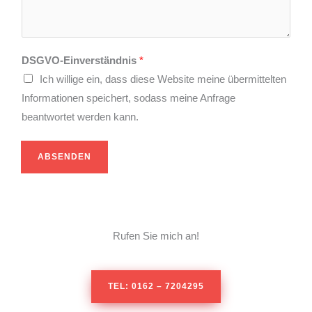
r
t
e
*
N
a
DSGVO-Einverständnis
*
c
Ich willige ein, dass diese Website meine übermittelten
h
Informationen speichert, sodass meine Anfrage
r
beantwortet werden kann.
i
c
ABSENDEN
h
t
*
Rufen Sie mich an!
TEL: 0162 – 7204295