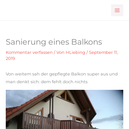
Zum
Inhalt
springen
Sanierung eines Balkons
Kommentar verfassen
/ Von
HLiebing
/
September 11,
2019
Von weitem sah der gepflegte Balkon super aus und
man denkt sich: dem fehlt doch nichts